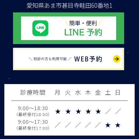
愛知県あま市甚目寺畦田60番地1
WEB予約
診療時間
月
火
水
木
金
土
日
9:00～18:30
★
★
★
★
★
／
／
（最終受付18:00）
9:00～17:30
／
／
／
／
／
★
★
（最終受付17:00）