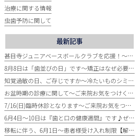
治療に関する情報
虫歯予防に関して
最新記事
甚目寺ジュニアベースボールクラブを応援！～地域活性化に力をいれています～
8月8日は「歯並びの日」です～矯正はなぜ必要？～
知覚過敏の日、ご存じですか～冷たいものシミませんか？～
お盆時期の診療に関して～ご来院お気をつけください～
7/16(日)臨時休診となります～ご来院お気をつけください～
6月4日～10日は『歯と口の健康週間』です♪ぜひ定期検診へ！
移転に伴う、6月1日～患者様受け入れ制限【解除】について