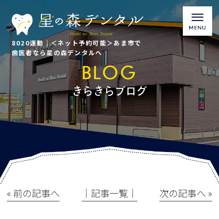
8020運動｜＜ネット予約可能＞あま市で
歯医者なら星の森デンタルへ
BLOG
きらきらブログ
« 前の記事へ
│記事一覧│
次の記事へ »