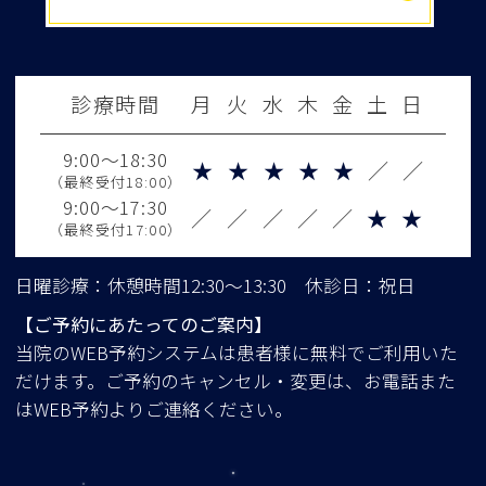
診療時間
月
火
水
木
金
土
日
9:00～18:30
★
★
★
★
★
／
／
（最終受付18:00）
9:00～17:30
／
／
／
／
／
★
★
（最終受付17:00）
日曜診療：休憩時間12:30～13:30 休診日：祝日
【ご予約にあたってのご案内】
当院のWEB予約システムは患者様に無料でご利用いた
だけます。ご予約のキャンセル・変更は、お電話また
はWEB予約よりご連絡ください。