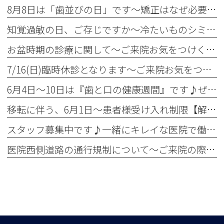
8月8日は「歯並びの日」です～矯正はなぜ必要？～
知覚過敏の日、ご存じですか～冷たいものシミませんか？～
お盆時期の診療に関して～ご来院お気をつけください～
7/16(日)臨時休診となります～ご来院お気をつけください～
6月4日～10日は『歯と口の健康週間』です♪ぜひ定期検診へ！
移転に伴う、6月1日～患者様受け入れ制限【解除】について
スタッフ募集中です♪一緒にキレイな医院で働きませんか？✨
医院西側道路の通行規制について～ご来院の際お気をつけください～