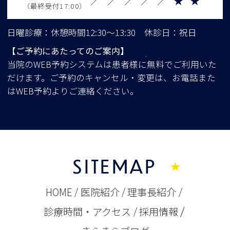
／
／
／
／
／
★
★
（最終受付17:00）
日曜診療：休憩時間12:30～13:30 休診日：祝日
【ご予約にあたってのご案内】
当院のWEB予約システムは患者様に無料でご利用いた
だけます。ご予約のキャンセル・変更は、お電話また
はWEB予約よりご連絡ください。
SITEMAP
HOME
医院紹介
理事長紹介
診療時間・アクセス
採用情報