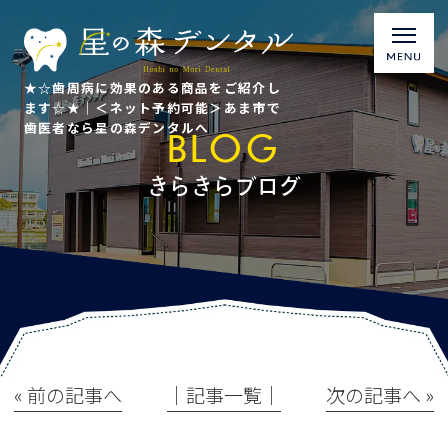
★☆歯周病に効果のある商品をご紹介し
ます☆★｜＜ネット予約可能＞あま市で
歯医者なら星の森デンタルへ
BLOG
きらきらブログ
« 前の記事へ
│記事一覧│
次の記事へ »