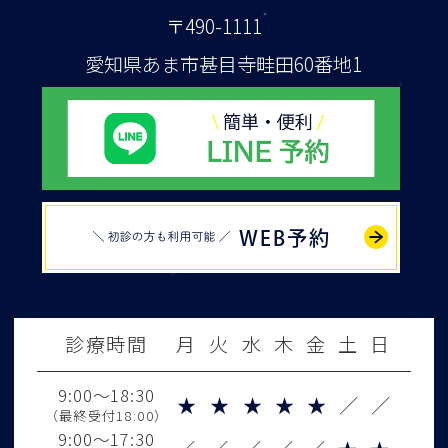
〒490-1111
愛知県あま市甚目寺畦田60番地1
WEB予約
診療時間
月
火
水
木
金
土
日
9:00～18:30
★
★
★
★
★
／
／
（最終受付18:00）
9:00～17:30