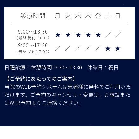
診療時間
月
火
水
木
金
土
日
9:00～18:30
★
★
★
★
★
／
／
（最終受付18:00）
9:00～17:30
／
／
／
／
／
★
★
（最終受付17:00）
日曜診療：休憩時間12:30～13:30 休診日：祝日
【ご予約にあたってのご案内】
当院のWEB予約システムは患者様に無料でご利用いた
だけます。ご予約のキャンセル・変更は、お電話また
はWEB予約よりご連絡ください。