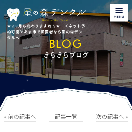
★☆8月も終わりますね☆★｜＜ネット予
約可能＞あま市で歯医者なら星の森デン
タルへ
BLOG
きらきらブログ
« 前の記事へ
│記事一覧│
次の記事へ »