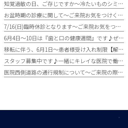
知覚過敏の日、ご存じですか～冷たいものシミませんか？～
お盆時期の診療に関して～ご来院お気をつけください～
7/16(日)臨時休診となります～ご来院お気をつけください～
6月4日～10日は『歯と口の健康週間』です♪ぜひ定期検診へ！
移転に伴う、6月1日～患者様受け入れ制限【解除】について
スタッフ募集中です♪一緒にキレイな医院で働きませんか？✨
医院西側道路の通行規制について～ご来院の際お気をつけください～