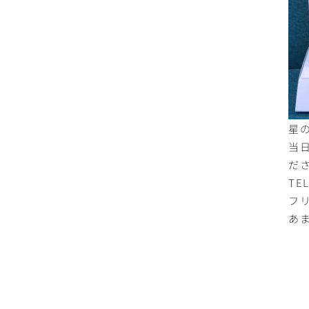
星
当
だ
TE
フ
あ