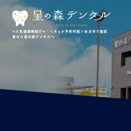
✨人気歯磨剤紹介✨｜＜ネット予約可能＞あま市で歯医
者なら星の森デンタルへ