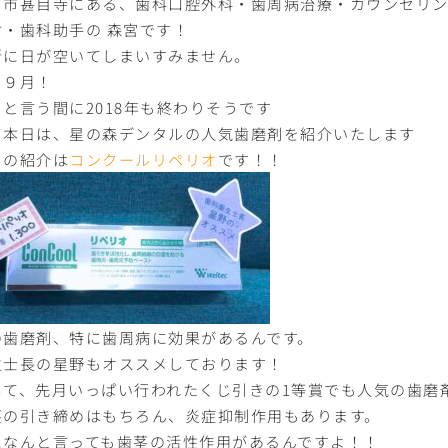
ま市甚目寺にある、歯科口腔外科・歯周病治療・カウンセリ
付・歯科助手の 森宮です！
新に日が空いてしまいすみません。
う９月！
っと言う間に2018年も終わりそうです
て本日は、星の森デンタルの人気歯磨剤を紹介いたします
日の紹介は
コンクールリペリオ
です！！
の歯磨剤、特に歯周病に効果があるんです。
生士長の星野もオススメしております！
して、先月いっぱい行われたくじ引きの1等賞でも人気の歯磨
茎の引き締めはもちろん、炎症抑制作用もあります。
になんと言っても歯茎の活性作用があるんですよ！！