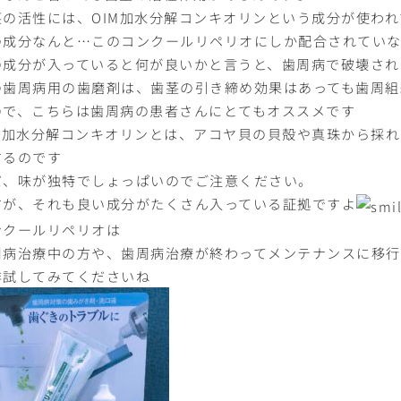
茎の活性には、OIM加水分解コンキオリンという成分が使われ
の成分なんと…このコンクールリペリオにしか配合されてい
の成分が入っていると何が良いかと言うと、歯周病で破壊され
の歯周病用の歯磨剤は、歯茎の引き締め効果はあっても歯周組
ので、こちらは歯周病の患者さんにとてもオススメです
IM加水分解コンキオリンとは、アコヤ貝の貝殻や真珠から採
するのです
だ、味が独特でしょっぱいのでご注意ください。
すが、それも良い成分がたくさん入っている証拠ですよ
ンクールリペリオは
周病治療中の方や、歯周病治療が終わってメンテナンスに移
非試してみてくださいね