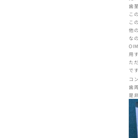
歯
こ
こ
他
な
O
用
た
で
コ
歯
是