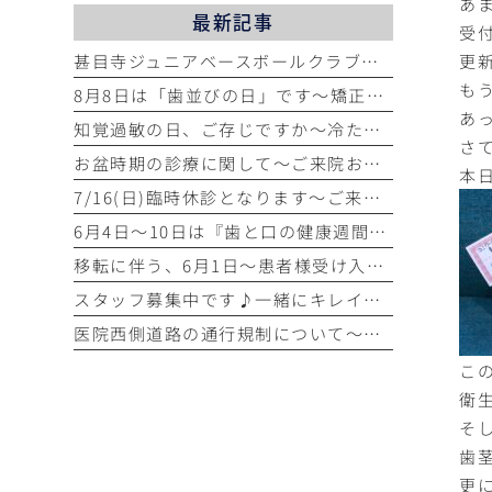
あ
最新記事
受
更
甚目寺ジュニアベースボールクラブを応援！～地域活性化に力をいれています～
も
8月8日は「歯並びの日」です～矯正はなぜ必要？～
あ
知覚過敏の日、ご存じですか～冷たいものシミませんか？～
さ
お盆時期の診療に関して～ご来院お気をつけください～
本
7/16(日)臨時休診となります～ご来院お気をつけください～
6月4日～10日は『歯と口の健康週間』です♪ぜひ定期検診へ！
移転に伴う、6月1日～患者様受け入れ制限【解除】について
スタッフ募集中です♪一緒にキレイな医院で働きませんか？✨
医院西側道路の通行規制について～ご来院の際お気をつけください～
こ
衛
そ
歯
更