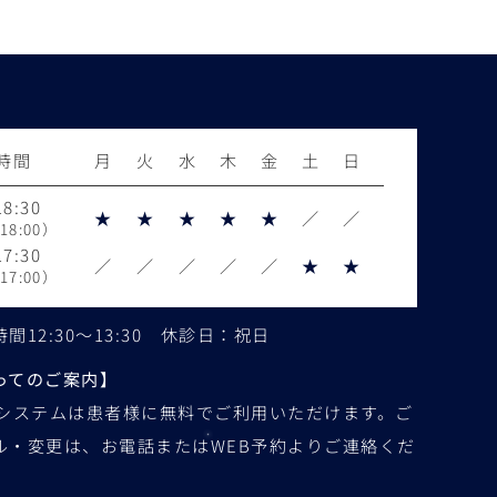
時間
月
火
水
木
金
土
日
8:30
★
★
★
★
★
／
／
8:00）
7:30
／
／
／
／
／
★
★
7:00）
12:30～13:30 休診日：祝日
ってのご案内】
約システムは患者様に無料でご利用いただけます。ご
ル・変更は、お電話またはWEB予約よりご連絡くだ