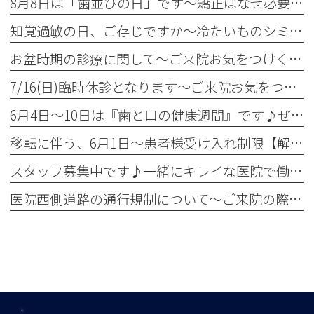
8月8日は「歯並びの日」です～矯正はなぜ必要？～
知覚過敏の日、ご存じですか～冷たいものシミませんか？～
お盆時期の診療に関して～ご来院お気をつけください～
7/16(日)臨時休診となります～ご来院お気をつけください～
6月4日～10日は『歯と口の健康週間』です♪ぜひ定期検診へ！
移転に伴う、6月1日～患者様受け入れ制限【解除】について
スタッフ募集中です♪一緒にキレイな医院で働きませんか？✨
医院西側道路の通行規制について～ご来院の際お気をつけください～