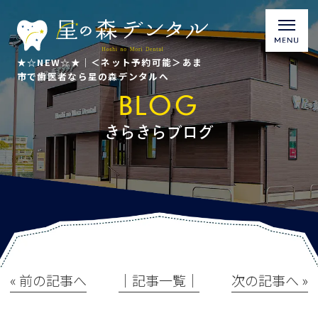
★☆NEW☆★｜＜ネット予約可能＞あま
市で歯医者なら星の森デンタルへ
BLOG
きらきらブログ
« 前の記事へ
│記事一覧│
次の記事へ »