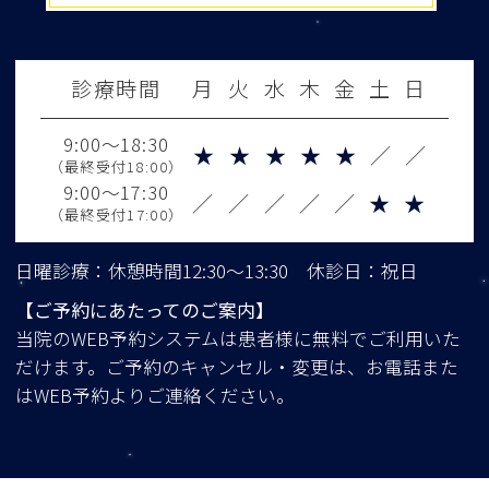
診療時間
月
火
水
木
金
土
日
9:00～18:30
★
★
★
★
★
／
／
（最終受付18:00）
9:00～17:30
／
／
／
／
／
★
★
（最終受付17:00）
日曜診療：休憩時間12:30～13:30 休診日：祝日
【ご予約にあたってのご案内】
当院のWEB予約システムは患者様に無料でご利用いた
だけます。ご予約のキャンセル・変更は、お電話また
はWEB予約よりご連絡ください。