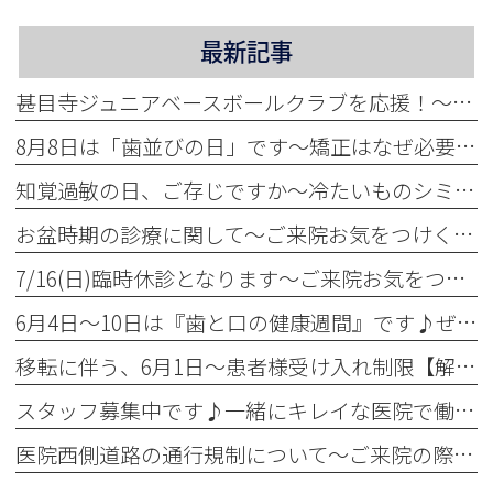
最新記事
甚目寺ジュニアベースボールクラブを応援！～地域活性化に力をいれています～
8月8日は「歯並びの日」です～矯正はなぜ必要？～
知覚過敏の日、ご存じですか～冷たいものシミませんか？～
お盆時期の診療に関して～ご来院お気をつけください～
7/16(日)臨時休診となります～ご来院お気をつけください～
6月4日～10日は『歯と口の健康週間』です♪ぜひ定期検診へ！
移転に伴う、6月1日～患者様受け入れ制限【解除】について
スタッフ募集中です♪一緒にキレイな医院で働きませんか？✨
医院西側道路の通行規制について～ご来院の際お気をつけください～