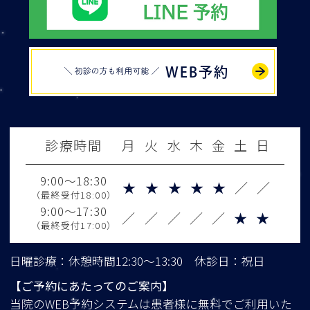
WEB予約
診療時間
月
火
水
木
金
土
日
9:00～18:30
★
★
★
★
★
／
／
（最終受付18:00）
9:00～17:30
／
／
／
／
／
★
★
（最終受付17:00）
日曜診療：休憩時間12:30～13:30 休診日：祝日
【ご予約にあたってのご案内】
当院のWEB予約システムは患者様に無料でご利用いた