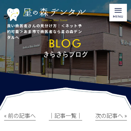
良い歯医者さんの見分け方｜＜ネット予
約可能＞あま市で歯医者なら星の森デン
タルへ
BLOG
きらきらブログ
« 前の記事へ
│記事一覧│
次の記事へ »