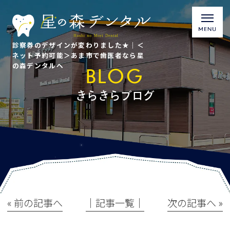
診察券のデザインが変わりました★｜＜
ネット予約可能＞あま市で歯医者なら星
の森デンタルへ
BLOG
きらきらブログ
« 前の記事へ
│記事一覧│
次の記事へ »