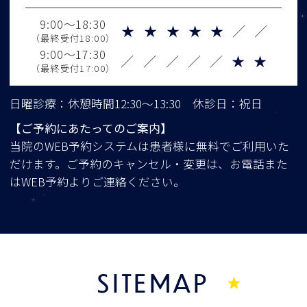
9:00～18:30
★
★
★
★
★
／
／
（最終受付18:00）
9:00～17:30
／
／
／
／
／
★
★
（最終受付17:00）
日曜診療：休憩時間12:30～13:30 休診日：祝日
【ご予約にあたってのご案内】
当院のWEB予約システムは患者様に無料でご利用いた
だけます。ご予約のキャンセル・変更は、お電話また
はWEB予約よりご連絡ください。
SITEMAP