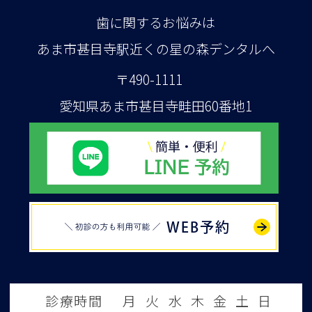
歯に関するお悩みは
あま市甚目寺駅近くの星の森デンタルへ
〒490-1111
愛知県あま市甚目寺畦田60番地1
WEB予約
診療時間
月
火
水
木
金
土
日