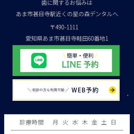
歯に関するお悩みは
あま市甚目寺駅近くの星の森デンタルへ
〒490-1111
愛知県あま市甚目寺畦田60番地1
WEB予約
診療時間
月
火
水
木
金
土
日