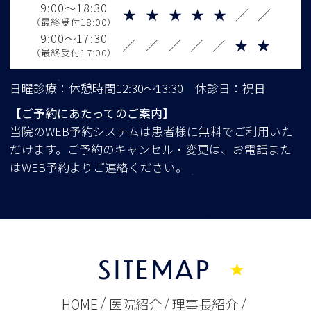
9:00～18:30
★
★
★
★
★
／
／
（最終受付18:00）
9:00～17:30
／
／
／
／
／
★
★
（最終受付17:00）
日曜診療：休憩時間12:30～13:30 休診日：祝日
【ご予約にあたってのご案内】
当院のWEB予約システムは患者様に無料でご利用いた
だけます。ご予約のキャンセル・変更は、お電話また
はWEB予約よりご連絡ください。
SITEMAP
HOME
医院紹介
理事長紹介